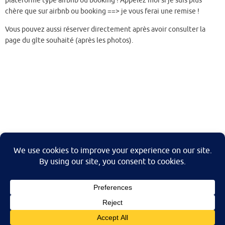
plateforme type airbnb ou booking ! Appelez moi si je suis plus
chère que sur airbnb ou booking ==> je vous ferai une remise !
Vous pouvez aussi réserver directement après avoir consulter la
page du gîte souhaité (après les photos).
L'escale Normande
1 la bufferie
50320 Saint Jean des Champs
06 48 44 03 74